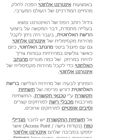
באמצעות
אינטרנט אלחוטי
הפכה לחלק
מהחיים המודרניים של העולם המערבי.
גידול רוחב הפס של האינטרנט נמצא
בעלייה מתמדת, דבר המקשה על ביצועי
הרשת האלחוטית
, בעבר היה ניתן לקבל
מהירות מקסימלית של
אינטרנט אלחוטי
גם עם סיגנל בינוני
מהנתב האלחוטי
, כיום
כאשר גולשים במהירויות גבוהות צריך
להיות במרחק של כמה מטרים
מהנתב
האלחוטי
כדי לקבל מהירות מקסימלית של
אינטרנט אלחוטי
.
הפתרון לבעיה של מהירות הגלישה
ברשת
האלחוטית
דורש פריסה של
תשתיות
תקשורת
ע"י
טכנאי תקשורת
. התשתיות
מורכבות
מכבלי רשת
למרחקים קצרים
וסיבים אופטיים
למרחקים ארוכים.
אל
תשתיות התקשורת
יש לחבר
מגדילי
טווח
(נקודות גישה / Access Point) אשר
יספקו בסביבה שלהם
אינטרנט אלחוטי