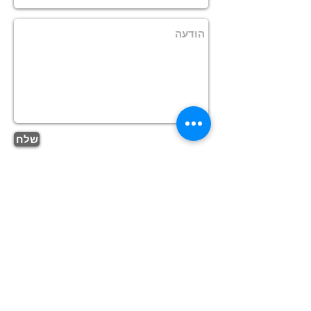
שלח
מגדיל טווח
|
תשתיות תקשורת
|
אינטרנט
אלחוטי
|
רשת אלחוטית | טכנאי תקשורת |
טכנאי אינטרנט
מייל
info@smartnetworks.co.il
מוצרים
מוצרים למגזר הפרטי
מוצרים למגזר העסקי
מחשבים נייחים