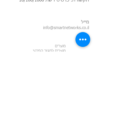
תקשורת: כרטיס רשת 10/100/1000
מייל
info@smartnetworks.co.il
מוצרים
מוצרים למגזר הפרטי
מוצרים למגזר העסקי
מחשבים נייחים
רשת תקשורת ביתית
בדיקת תשתיות
תשתיות נחושת
סידור ארונות
תשתיות אופטיות
Pre Terminated
תמונות
תשתיות
מפרויקטים
תקשורת בוילות
לקוחות
אינטרנט אלחוטי
תשתית אחודה
תשתיות
בלוג
תקשורת בבניה
מגדיל טווח
חשיבות תשתיות
סולגאר
תקשורת
מגזין אוטו
שימוש נכון
מצלמות אבטחה
במגדיל טווח
עמוד
מצלמות אבטחה
הבית
IP